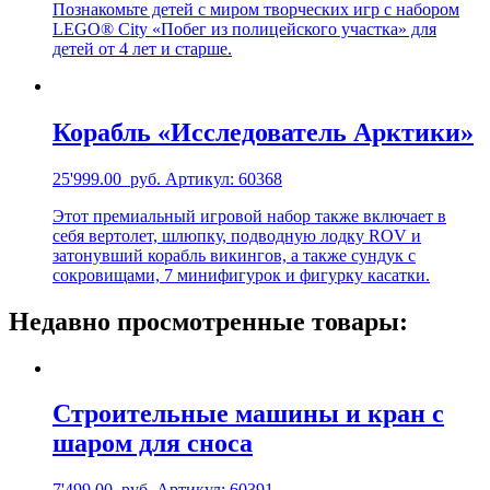
Познакомьте детей с миром творческих игр с набором
LEGO® City «Побег из полицейского участка» для
детей от 4 лет и старше.
Корабль «Исследователь Арктики»
25'999.00
руб.
Артикул: 60368
Этот премиальный игровой набор также включает в
себя вертолет, шлюпку, подводную лодку ROV и
затонувший корабль викингов, а также сундук с
сокровищами, 7 минифигурок и фигурку касатки.
Недавно просмотренные товары:
Строительные машины и кран с
шаром для сноса
7'499.00
руб.
Артикул: 60391