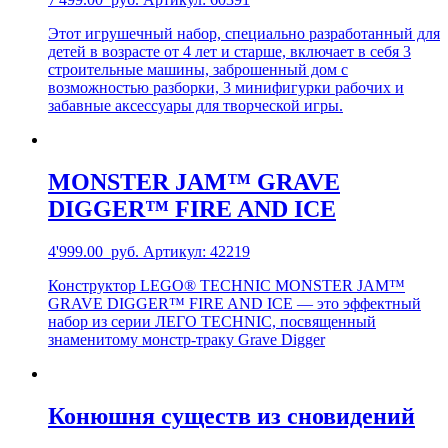
Этот игрушечный набор, специально разработанный для
детей в возрасте от 4 лет и старше, включает в себя 3
строительные машины, заброшенный дом с
возможностью разборки, 3 минифигурки рабочих и
забавные аксессуары для творческой игры.
MONSTER JAM™ GRAVE
DIGGER™ FIRE AND ICE
4'999.00
руб.
Артикул: 42219
Конструктор LEGO® TECHNIC MONSTER JAM™
GRAVE DIGGER™ FIRE AND ICE — это эффектный
набор из серии ЛЕГО TECHNIC, посвященный
знаменитому монстр-траку Grave Digger
Конюшня существ из сновидений