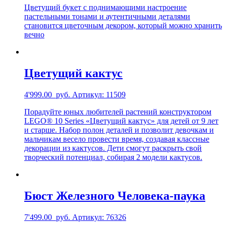
Цветущий букет с поднимающими настроение
пастельными тонами и аутентичными деталями
становится цветочным декором, который можно хранить
вечно
Цветущий кактус
4'999.00
руб.
Артикул: 11509
Порадуйте юных любителей растений конструктором
LEGO® 10 Series «Цветущий кактус» для детей от 9 лет
и старше. Набор полон деталей и позволит девочкам и
мальчикам весело провести время, создавая классные
декорации из кактусов. Дети смогут раскрыть свой
творческий потенциал, собирая 2 модели кактусов.
Бюст Железного Человека-паука
7'499.00
руб.
Артикул: 76326