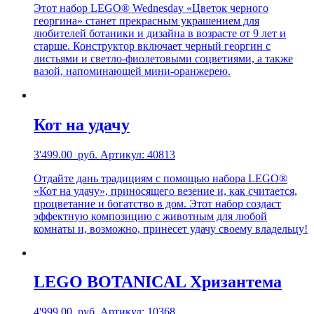
Этот набор LEGO® Wednesday «Цветок черного
георгина» станет прекрасным украшением для
любителей ботаники и дизайна в возрасте от 9 лет и
старше. Конструктор включает черный георгин с
листьями и светло-фиолетовыми соцветиями, а также
вазой, напоминающей мини-оранжерею.
Кот на удачу
3'499.00
руб.
Артикул: 40813
Отдайте дань традициям с помощью набора LEGO®
«Кот на удачу», приносящего везение и, как считается,
процветание и богатство в дом. Этот набор создаст
эффектную композицию с животным для любой
комнаты и, возможно, принесет удачу своему владельцу!
LEGO BOTANICAL Хризантема
4'999.00
руб.
Артикул: 10368