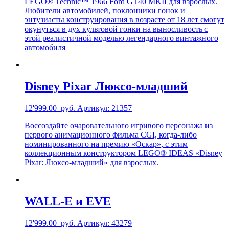
LEGO® Technic™ 1966 Ford GT40 MKII для взрослых.
Любители автомобилей, поклонники гонок и
энтузиасты конструирования в возрасте от 18 лет смогут
окунуться в дух культовой гонки на выносливость с
этой реалистичной моделью легендарного винтажного
автомобиля
Disney Pixar Люксо-младший
12'999.00
руб.
Артикул: 21357
Воссоздайте очаровательного игривого персонажа из
первого анимационного фильма CGI, когда-либо
номинированного на премию «Оскар», с этим
коллекционным конструктором LEGO® IDEAS «Disney
Pixar: Люксо-младший» для взрослых.
WALL-E и EVE
12'999.00
руб.
Артикул: 43279