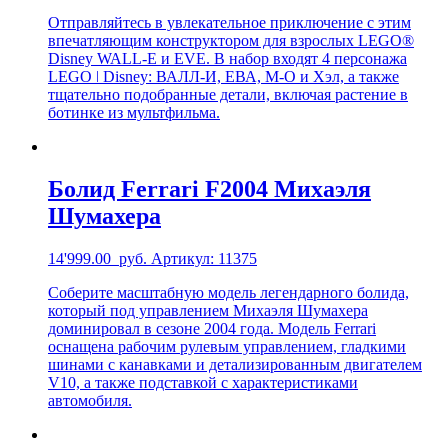
Отправляйтесь в увлекательное приключение с этим
впечатляющим конструктором для взрослых LEGO®
Disney WALL-E и EVE. В набор входят 4 персонажа
LEGO ǀ Disney: ВАЛЛ-И, ЕВА, М-О и Хэл, а также
тщательно подобранные детали, включая растение в
ботинке из мультфильма.
Болид Ferrari F2004 Михаэля
Шумахера
14'999.00
руб.
Артикул: 11375
Соберите масштабную модель легендарного болида,
который под управлением Михаэля Шумахера
доминировал в сезоне 2004 года. Модель Ferrari
оснащена рабочим рулевым управлением, гладкими
шинами с канавками и детализированным двигателем
V10, а также подставкой с характеристиками
автомобиля.