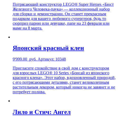
Потрясающий конструктор LEGO® Super Heroes «Бюст
Железного Человека-паука» — коллекционный набор
для сборки и демонстрации. Он станет прекрасным
подарком для вашего любимого супергероя, будь то
сюрприз парню или девушке, папе на 23 февраля или
маме на 8 марта.
Японский красный клен
9'999.00
руб.
Артикул: 10348
Пригласите спокойствие в свой дом с конструктором
для взрослых LEGO® 10 Series «Бонсай из японского
красного клена». Этот набор, вдохновленный природой,
с его потрясающими деталями, станет великолепным
растительным декором, который никогда не завянет и не
потребует полива.
Лило и Стич: Ангел