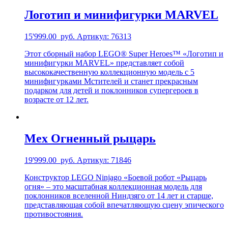
Логотип и минифигурки MARVEL
15'999.00
руб.
Артикул: 76313
Этот сборный набор LEGO® Super Heroes™ «Логотип и
минифигурки MARVEL» представляет собой
высококачественную коллекционную модель с 5
минифигурками Мстителей и станет прекрасным
подарком для детей и поклонников супергероев в
возрасте от 12 лет.
Мех Огненный рыцарь
19'999.00
руб.
Артикул: 71846
Конструктор LEGO Ninjago «Боевой робот «Рыцарь
огня» – это масштабная коллекционная модель для
поклонников вселенной Ниндзяго от 14 лет и старше,
представляющая собой впечатляющую сцену эпического
противостояния.