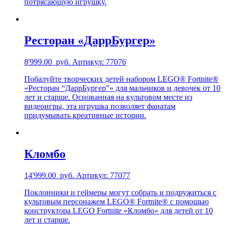
потрясающую игрушку.
Ресторан «ДаррБургер»
8'999.00
руб.
Артикул: 77076
Побалуйте творческих детей набором LEGO® Fortnite®
«Ресторан “ДаррБургер”» для мальчиков и девочек от 10
лет и старше. Основанная на культовом месте из
видеоигры, эта игрушка позволяет фанатам
придумывать креативные истории.
Кломбо
14'999.00
руб.
Артикул: 77077
Поклонники и геймеры могут собрать и подружиться с
культовым персонажем LEGO® Fortnite® с помощью
конструктора LEGO Fortnite «Кломбо» для детей от 10
лет и старше.