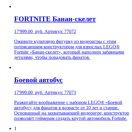
FORTNITE Банан-скелет
17'999.00
руб.
Артикул: 77072
Оживите культовую фигурку из видеоигры с этим
потрясающим конструктором для взрослых LEGO®
Fortnite «Банан-скелет», который наполнен забавными
деталями, чтобы порадовать фанатов.
Боевой автобус
17'999.00
руб.
Артикул: 77073
Разжигайте воображение с набором LEGO® «Боевой
автобус» для фанатов в возрасте от 10 лет и старше.
Основанный на захватывающей видеоигре, конструктор
позволяет геймерам создать крутой автомобиль Fortnite.
1