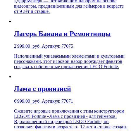
«ДаррБургер» — потрясающим набором на основе
видеоигры, предназначенным для геймеров в возрасте
от 9 лет и старше.
Лагерь Банана и Ремонтницы
2'999.00
руб.
Артикул: 77075
Наполненный узнаваемыми элементами и культовыми
персонажами, этот игровой набор побуждает фанатов
создавать собственные приключения LEGO Fortnite.
Лама с провизией
6'999.00
руб.
Артикул: 77071
Оживите игровые приключения с этим конструктором
LEGO® Fortnite «Лама с провизией» для геймеров.
Вдохновленный видеоигрой LEGO Fortnite, он
позволяет фанатам в возрасте от 12 лет и старше создать