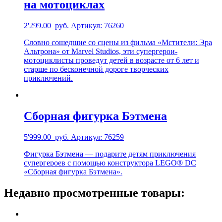
на мотоциклах
2'299.00
руб.
Артикул: 76260
Словно сошедшие со сцены из фильма «Мстители: Эра
Альтрона» от Marvel Studios, эти супергерои-
мотоциклисты проведут детей в возрасте от 6 лет и
старше по бесконечной дороге творческих
приключений.
Сборная фигурка Бэтмена
5'999.00
руб.
Артикул: 76259
Фигурка Бэтмена — подарите детям приключения
супергероев с помощью конструктора LEGO® DC
«Сборная фигурка Бэтмена».
Недавно просмотренные товары: