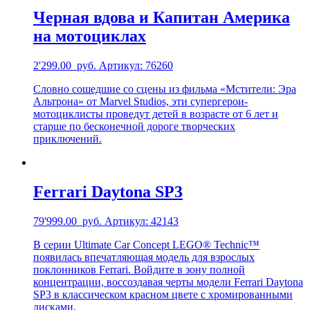
Черная вдова и Капитан Америка
на мотоциклах
2'299.00
руб.
Артикул: 76260
Словно сошедшие со сцены из фильма «Мстители: Эра
Альтрона» от Marvel Studios, эти супергерои-
мотоциклисты проведут детей в возрасте от 6 лет и
старше по бесконечной дороге творческих
приключений.
Ferrari Daytona SP3
79'999.00
руб.
Артикул: 42143
В серии Ultimate Car Concept LEGO® Technic™
появилась впечатляющая модель для взрослых
поклонников Ferrari. Войдите в зону полной
концентрации, воссоздавая черты модели Ferrari Daytona
SP3 в классическом красном цвете с хромированными
дисками.