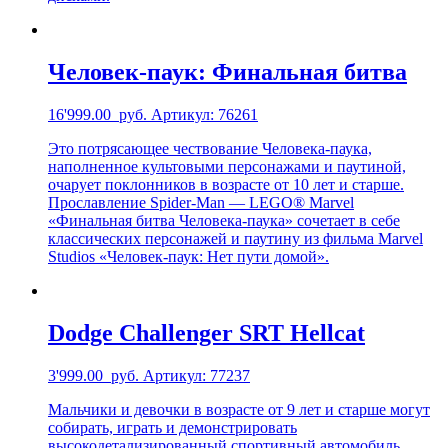
Человек-паук: Финальная битва
16'999.00
руб.
Артикул: 76261
Это потрясающее чествование Человека-паука,
наполненное культовыми персонажами и паутиной,
очарует поклонников в возрасте от 10 лет и старше.
Прославление Spider-Man — LEGO® Marvel
«Финальная битва Человека-паука» сочетает в себе
классических персонажей и паутину из фильма Marvel
Studios «Человек-паук: Нет пути домой».
Dodge Challenger SRT Hellcat
3'999.00
руб.
Артикул: 77237
Мальчики и девочки в возрасте от 9 лет и старше могут
собирать, играть и демонстрировать
высокодетализированный спортивный автомобиль,