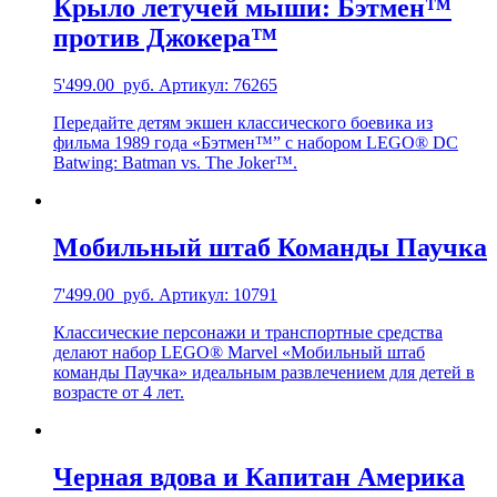
Крыло летучей мыши: Бэтмен™
против Джокера™
5'499.00
руб.
Артикул: 76265
Передайте детям экшен классического боевика из
фильма 1989 года «Бэтмен™” с набором LEGO® DC
Batwing: Batman vs. The Joker™.
Мобильный штаб Команды Паучка
7'499.00
руб.
Артикул: 10791
Классические персонажи и транспортные средства
делают набор LEGO® Marvel «Мобильный штаб
команды Паучка» идеальным развлечением для детей в
возрасте от 4 лет.
Черная вдова и Капитан Америка