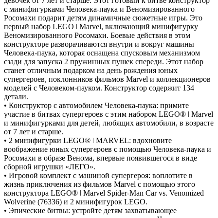
девочек от 7 лет и старше. Этот готовый к битве конструктор
с минифигурками Человека-паука и Веномизированного
Росомахи подарит детям динамичные сюжетные игры. Это
первый набор LEGO ǀ Marvel, включающий минифигурку
Веномизированного Росомахи. Боевые действия в этом
конструкторе разворачиваются внутри и вокруг машины
Человека-паука, которая оснащена спусковым механизмом
сзади для запуска 2 пружинных пушек спереди. Этот набор
станет отличным подарком на день рождения юных
супергероев, поклонников фильмов Marvel и коллекционеров
моделей с Человеком-пауком. Конструктор содержит 134
детали.
• Конструктор с автомобилем Человека-паука: примите
участие в битвах супергероев с этим набором LEGO® ǀ Marvel
и минифигурками для детей, любящих автомобили, в возрасте
от 7 лет и старше.
• 2 минифигурки LEGO® ǀ MARVEL: вдохновите
воображение юных супергероев с помощью Человека-паука и
Росомахи в образе Венома, впервые появившегося в виде
сборной игрушки «ЛЕГО».
• Игровой комплект с машиной супергероя: воплотите в
жизнь приключения из фильмов Marvel с помощью этого
конструктора LEGO® ǀ Marvel Spider-Man Car vs. Venomized
Wolverine (76336) и 2 минифигурок LEGO.
• Эпические битвы: устройте детям захватывающее