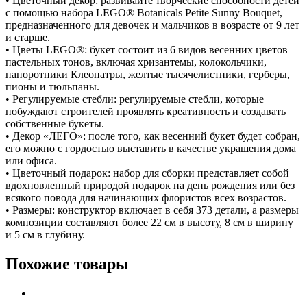
• Цветочный декор: развивайте творческие способности детей
с помощью набора LEGO® Botanicals Petite Sunny Bouquet,
предназначенного для девочек и мальчиков в возрасте от 9 лет
и старше.
• Цветы LEGO®: букет состоит из 6 видов весенних цветов
пастельных тонов, включая хризантемы, колокольчики,
папоротники Клеопатры, желтые тысячелистники, герберы,
пионы и тюльпаны.
• Регулируемые стебли: регулируемые стебли, которые
побуждают строителей проявлять креативность и создавать
собственные букеты.
• Декор «ЛЕГО»: после того, как весенний букет будет собран,
его можно с гордостью выставить в качестве украшения дома
или офиса.
• Цветочный подарок: набор для сборки представляет собой
вдохновленный природой подарок на день рождения или без
всякого повода для начинающих флористов всех возрастов.
• Размеры: конструктор включает в себя 373 детали, а размеры
композиции составляют более 22 см в высоту, 8 см в ширину
и 5 см в глубину.
Похожие товары