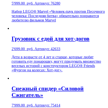
5'999.00
руб.
Артикул: 76280
Набор LEGO® Marvel «Человек-паук против Песочного
человека: Последняя битва» обязательно понравится
любителю фильмов Marvel
Грузовик с едой для хот-догов
2'699.00
руб.
Артикул: 42633
Дети в возрасте от 4 лет и старше, которые любят
готовить еду понарошку, могут придумать множество
веселых историй с конструктором LEGO® Friends
«Фургон на колесах: Хот-дог».
Снежный спидер «Силовой
Сжигатель»
7'999.00
руб.
Артикул: 75414