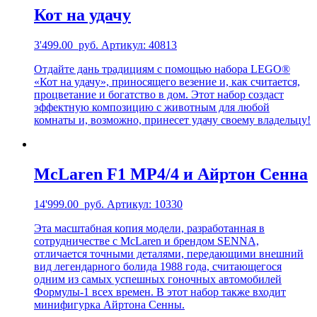
Кот на удачу
3'499.00
руб.
Артикул: 40813
Отдайте дань традициям с помощью набора LEGO®
«Кот на удачу», приносящего везение и, как считается,
процветание и богатство в дом. Этот набор создаст
эффектную композицию с животным для любой
комнаты и, возможно, принесет удачу своему владельцу!
McLaren F1 MP4/4 и Айртон Сенна
14'999.00
руб.
Артикул: 10330
Эта масштабная копия модели, разработанная в
сотрудничестве с McLaren и брендом SENNA,
отличается точными деталями, передающими внешний
вид легендарного болида 1988 года, считающегося
одним из самых успешных гоночных автомобилей
Формулы-1 всех времен. В этот набор также входит
минифигурка Айртона Сенны.