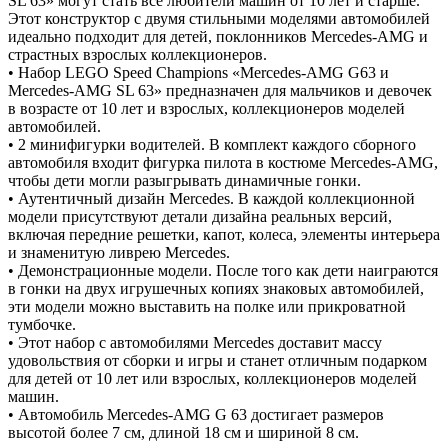
SL 63» могут стать все любители машин от 10 лет и старше.
Этот конструктор с двумя стильными моделями автомобилей
идеально подходит для детей, поклонников Mercedes-AMG и
страстных взрослых коллекционеров.
• Набор LEGO Speed Champions «Mercedes-AMG G63 и
Mercedes-AMG SL 63» предназначен для мальчиков и девочек
в возрасте от 10 лет и взрослых, коллекционеров моделей
автомобилей.
• 2 минифигурки водителей. В комплект каждого сборного
автомобиля входит фигурка пилота в костюме Mercedes-AMG,
чтобы дети могли разыгрывать динамичные гонки.
• Аутентичный дизайн Mercedes. В каждой коллекционной
модели присутствуют детали дизайна реальных версий,
включая передние решетки, капот, колеса, элементы интерьера
и знаменитую ливрею Mercedes.
• Демонстрационные модели. После того как дети наиграются
в гонки на двух игрушечных копиях знаковых автомобилей,
эти модели можно выставить на полке или прикроватной
тумбочке.
• Этот набор с автомобилями Mercedes доставит массу
удовольствия от сборки и игры и станет отличным подарком
для детей от 10 лет или взрослых, коллекционеров моделей
машин.
• Автомобиль Mercedes-AMG G 63 достигает размеров
высотой более 7 см, длиной 18 см и шириной 8 см.