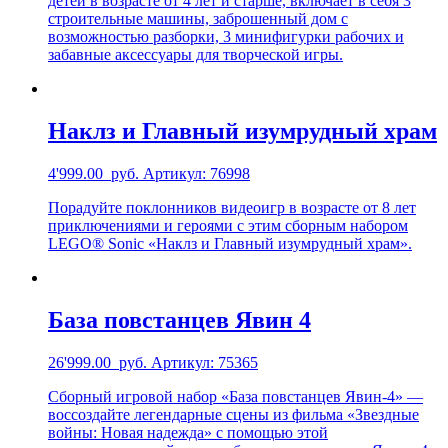
детей в возрасте от 4 лет и старше, включает в себя 3
строительные машины, заброшенный дом с
возможностью разборки, 3 минифигурки рабочих и
забавные аксессуары для творческой игры.
Наклз и Главный изумрудный храм
4'999.00
руб.
Артикул: 76998
Порадуйте поклонников видеоигр в возрасте от 8 лет
приключениями и героями с этим сборным набором
LEGO® Sonic «Наклз и Главный изумрудный храм».
База повстанцев Явин 4
26'999.00
руб.
Артикул: 75365
Сборный игровой набор «База повстанцев Явин-4» —
воссоздайте легендарные сцены из фильма «Звездные
войны: Новая надежда» с помощью этой