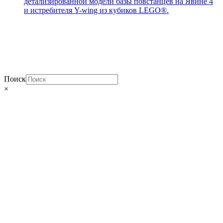
детализированной модели базы повстанцев на Явине 4
и истребителя Y-wing из кубиков LEGO®.
Поиск
×