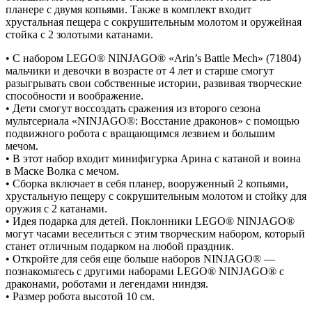
планере с двумя копьями. Также в комплект входит
хрустальная пещера с сокрушительным молотом и оружейная
стойка с 2 золотыми катанами.
• С набором LEGO® NINJAGO® «Arin’s Battle Mech» (71804)
мальчики и девочки в возрасте от 4 лет и старше смогут
разыгрывать свои собственные истории, развивая творческие
способности и воображение.
• Дети смогут воссоздать сражения из второго сезона
мультсериала «NINJAGO®: Восстание драконов» с помощью
подвижного робота с вращающимся лезвием и большим
мечом.
• В этот набор входит минифигурка Арина с катаной и воина
в Маске Волка с мечом.
• Сборка включает в себя планер, вооруженный 2 копьями,
хрустальную пещеру с сокрушительным молотом и стойку для
оружия с 2 катанами.
• Идея подарка для детей. Поклонники LEGO® NINJAGO®
могут часами веселиться с этим творческим набором, который
станет отличным подарком на любой праздник.
• Откройте для себя еще больше наборов NINJAGO® —
познакомьтесь с другими наборами LEGO® NINJAGO® с
драконами, роботами и легендами ниндзя.
• Размер робота высотой 10 см.