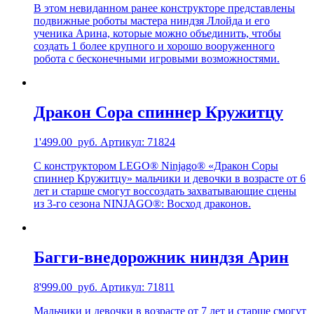
В этом невиданном ранее конструкторе представлены
подвижные роботы мастера ниндзя Ллойда и его
ученика Арина, которые можно объединить, чтобы
создать 1 более крупного и хорошо вооруженного
робота с бесконечными игровыми возможностями.
Дракон Сора спиннер Кружитцу
1'499.00
руб.
Артикул: 71824
С конструктором LEGO® Ninjago® «Дракон Соры
спиннер Кружитцу» мальчики и девочки в возрасте от 6
лет и старше смогут воссоздать захватывающие сцены
из 3-го сезона NINJAGO®: Восход драконов.
Багги-внедорожник ниндзя Арин
8'999.00
руб.
Артикул: 71811
Мальчики и девочки в возрасте от 7 лет и старше смогут