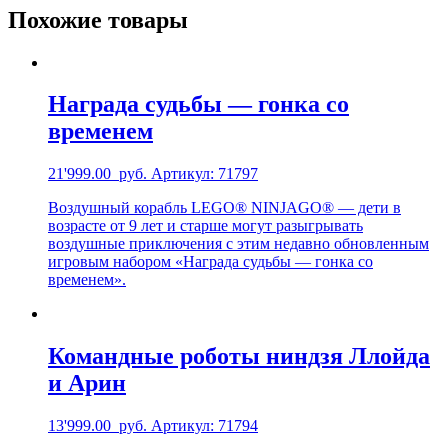
Похожие товары
Награда судьбы — гонка со
временем
21'999.00
руб.
Артикул: 71797
Воздушный корабль LEGO® NINJAGO® — дети в
возрасте от 9 лет и старше могут разыгрывать
воздушные приключения с этим недавно обновленным
игровым набором «Награда судьбы — гонка со
временем».
Командные роботы ниндзя Ллойда
и Арин
13'999.00
руб.
Артикул: 71794