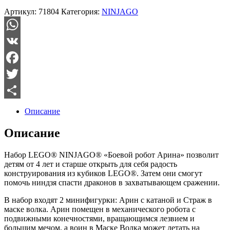
Артикул:
71804
Категория:
NINJAGO
WhatsApp
VK
Facebook
Twitter
Отправить
Описание
Описание
Набор LEGO® NINJAGO® «Боевой робот Арина» позволит
детям от 4 лет и старше открыть для себя радость
конструирования из кубиков LEGO®. Затем они смогут
помочь ниндзя спасти драконов в захватывающем сражении.
В набор входят 2 минифигурки: Арин с катаной и Страж в
маске волка. Арин помещен в механического робота с
подвижными конечностями, вращающимся лезвием и
большим мечом, а воин в Маске Волка может летать на