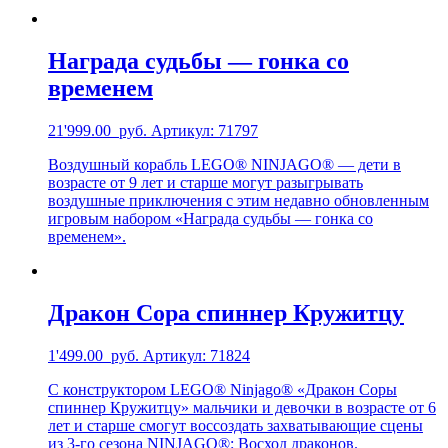
Награда судьбы — гонка со
временем
21'999.00
руб.
Артикул: 71797
Воздушный корабль LEGO® NINJAGO® — дети в
возрасте от 9 лет и старше могут разыгрывать
воздушные приключения с этим недавно обновленным
игровым набором «Награда судьбы — гонка со
временем».
Дракон Сора спиннер Кружитцу
1'499.00
руб.
Артикул: 71824
С конструктором LEGO® Ninjago® «Дракон Соры
спиннер Кружитцу» мальчики и девочки в возрасте от 6
лет и старше смогут воссоздать захватывающие сцены
из 3-го сезона NINJAGO®: Восход драконов.