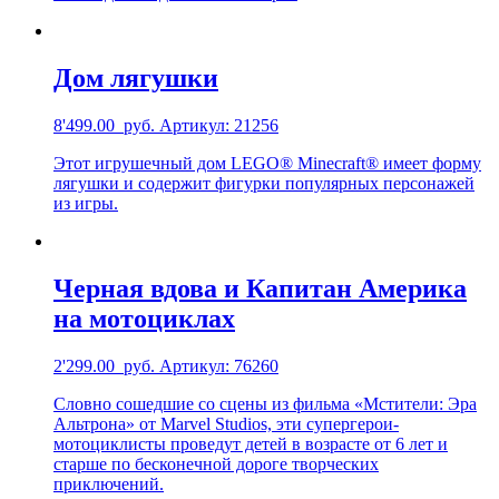
Дом лягушки
8'499.00
руб.
Артикул: 21256
Этот игрушечный дом LEGO® Minecraft® имеет форму
лягушки и содержит фигурки популярных персонажей
из игры.
Черная вдова и Капитан Америка
на мотоциклах
2'299.00
руб.
Артикул: 76260
Словно сошедшие со сцены из фильма «Мстители: Эра
Альтрона» от Marvel Studios, эти супергерои-
мотоциклисты проведут детей в возрасте от 6 лет и
старше по бесконечной дороге творческих
приключений.