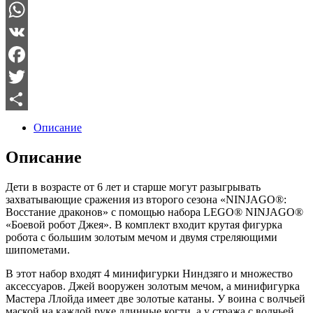
WhatsApp
VK
Facebook
Twitter
Отправить
Описание
Описание
Дети в возрасте от 6 лет и старше могут разыгрывать
захватывающие сражения из второго сезона «NINJAGO®:
Восстание драконов» с помощью набора LEGO® NINJAGO®
«Боевой робот Джея». В комплект входит крутая фигурка
робота с большим золотым мечом и двумя стреляющими
шипометами.
В этот набор входят 4 минифигурки Ниндзяго и множество
аксессуаров. Джей вооружен золотым мечом, а минифигурка
Мастера Ллойда имеет две золотые катаны. У воина с волчьей
маской на каждой руке длинные когти, а у стража с волчьей