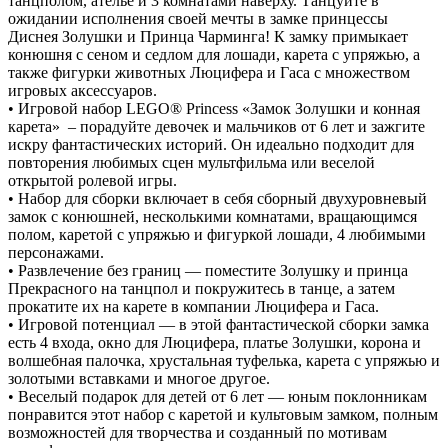
танцполом, ателье и 3 комнатами наверху. Танцуйте в
ожидании исполнения своей мечты в замке принцессы
Диснея Золушки и Принца Чарминга! К замку примыкает
конюшня с сеном и седлом для лошади, карета с упряжью, а
также фигурки животных Люцифера и Гаса с множеством
игровых аксессуаров.
• Игровой набор LEGO® Princess «Замок Золушки и конная
карета» – порадуйте девочек и мальчиков от 6 лет и зажгите
искру фантастических историй. Он идеально подходит для
повторения любимых сцен мультфильма или веселой
открытой ролевой игры.
• Набор для сборки включает в себя сборный двухуровневый
замок с конюшней, несколькими комнатами, вращающимся
полом, каретой с упряжью и фигуркой лошади, 4 любимыми
персонажами.
• Развлечение без границ — поместите Золушку и принца
Прекрасного на танцпол и покружитесь в танце, а затем
прокатите их на карете в компании Люцифера и Гаса.
• Игровой потенциал — в этой фантастической сборки замка
есть 4 входа, окно для Люцифера, платье Золушки, корона и
волшебная палочка, хрустальная туфелька, карета с упряжью и
золотыми вставками и многое другое.
• Веселый подарок для детей от 6 лет — юным поклонникам
понравится этот набор с каретой и культовым замком, полным
возможностей для творчества и созданный по мотивам