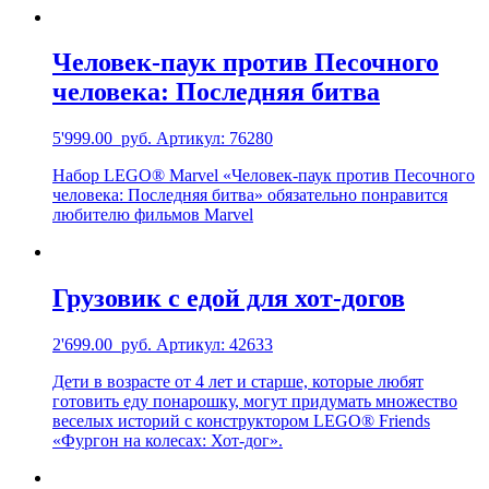
Человек-паук против Песочного
человека: Последняя битва
5'999.00
руб.
Артикул: 76280
Набор LEGO® Marvel «Человек-паук против Песочного
человека: Последняя битва» обязательно понравится
любителю фильмов Marvel
Грузовик с едой для хот-догов
2'699.00
руб.
Артикул: 42633
Дети в возрасте от 4 лет и старше, которые любят
готовить еду понарошку, могут придумать множество
веселых историй с конструктором LEGO® Friends
«Фургон на колесах: Хот-дог».