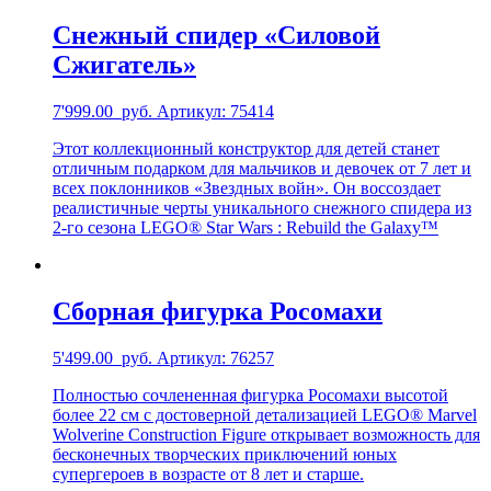
Снежный спидер «Силовой
Сжигатель»
7'999.00
руб.
Артикул: 75414
Этот коллекционный конструктор для детей станет
отличным подарком для мальчиков и девочек от 7 лет и
всех поклонников «Звездных войн». Он воссоздает
реалистичные черты уникального снежного спидера из
2-го сезона LEGO® Star Wars : Rebuild the Galaxy™
Сборная фигурка Росомахи
5'499.00
руб.
Артикул: 76257
Полностью сочлененная фигурка Росомахи высотой
более 22 см с достоверной детализацией LEGO® Marvel
Wolverine Construction Figure открывает возможность для
бесконечных творческих приключений юных
супергероев в возрасте от 8 лет и старше.