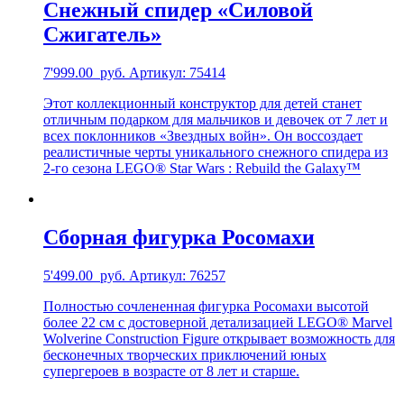
Снежный спидер «Силовой
Сжигатель»
7'999.00
руб.
Артикул: 75414
Этот коллекционный конструктор для детей станет
отличным подарком для мальчиков и девочек от 7 лет и
всех поклонников «Звездных войн». Он воссоздает
реалистичные черты уникального снежного спидера из
2-го сезона LEGO® Star Wars : Rebuild the Galaxy™
Сборная фигурка Росомахи
5'499.00
руб.
Артикул: 76257
Полностью сочлененная фигурка Росомахи высотой
более 22 см с достоверной детализацией LEGO® Marvel
Wolverine Construction Figure открывает возможность для
бесконечных творческих приключений юных
супергероев в возрасте от 8 лет и старше.