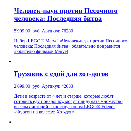
Человек-паук против Песочного
человека: Последняя битва
5'999.00
руб.
Артикул: 76280
Набор LEGO® Marvel «Человек-паук против Песочного
человека: Последняя битва» обязательно понравится
любителю фильмов Marvel
Грузовик с едой для хот-догов
2'699.00
руб.
Артикул: 42633
Дети в возрасте от 4 лет и старше, которые любят
готовить еду понарошку, могут придумать множество
веселых историй с конструктором LEGO® Friends
«Фургон на колесах: Хот-дог».