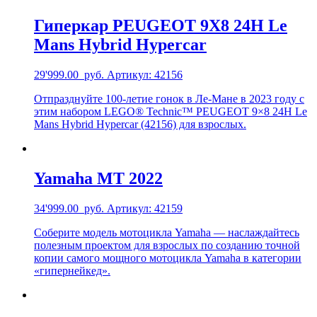
Гиперкар PEUGEOT 9X8 24H Le
Mans Hybrid Hypercar
29'999.00
руб.
Артикул: 42156
Отпразднуйте 100-летие гонок в Ле-Мане в 2023 году с
этим набором LEGO® Technic™ PEUGEOT 9×8 24H Le
Mans Hybrid Hypercar (42156) для взрослых.
Yamaha MT 2022
34'999.00
руб.
Артикул: 42159
Соберите модель мотоцикла Yamaha — наслаждайтесь
полезным проектом для взрослых по созданию точной
копии самого мощного мотоцикла Yamaha в категории
«гипернейкед».